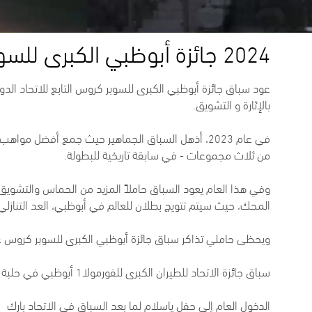
2024 جائزة أبوظبي الكبرى للسوبر كروس
بالإثارة و التشويق.
في عام 2023، أذهل السباق الجماهير حيث جمع أفضل 
من ثلاث مجموعات - في سابقة تاريخية للبطولة.
المحك، حيث سيتم تتويج بطلان للعالم في أبوظبي، العد التنازلي 
ويحظى حاملي تذاكر سباق جائزة أبوظبي الكبرى للسوبر كروس على دخول
سباق جائزة الاتحاد للطيران الكبرى للفورمولا1 أبوظبي في حلبة مرسى ياس يوم الخميس الرائع
الدخول العام إلى حفل ياسلام لما بعد السباق في الاتحاد بارك