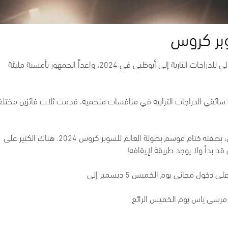
عود سباق جائزة أبوظبي الكبرى للسوبر كروس التابع للاتحاد الدولي للدراجات النارية إلى أبوظبي في 2024، واعداً الجمهور بأمسية مليئة
مواهب سائقي الدراجات الترابية في منافسات ملحمية، قدمت ثلاث فائزين مختلف
وفي هذا العام يعود السباق حاملاً المزيد من الحماس والتشويق، بصفته ختام موسم بطولة العالم للسوبر كروس 2024. هناك الكثير على
قد بدأ ولا يوجد طريقة لإيقافه!
 مجاني يوم الخميس 5 ديسمبر إلى