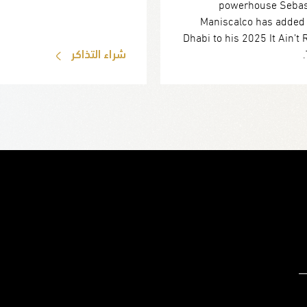
powerhouse Sebas
Maniscalco has added
Dhabi to his 2025 It Ain’t 
شراء التذاكر