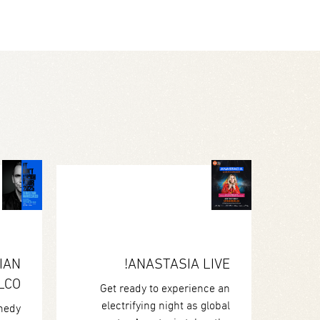
IAN
ANASTASIA LIVE!
LCO
Get ready to experience an
electrifying night as global
medy