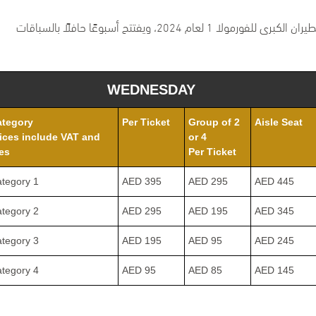
يُقام السباق قبل أربعة أيام فقط من ختام موسم جائزة الاتحاد للطيران الكبرى للفورمولا 1 لعام 2024، ويفتتح أسبوعًا حافلًا بالسباقات
WEDNESDAY
ategory
Per Ticket
Group of 2
Aisle Seat
ices include VAT and
or 4
es
Per Ticket
tegory 1
AED 395
AED 295
AED 445
tegory 2
AED 295
AED 195
AED 345
tegory 3
AED 195
AED 95
AED 245
tegory 4
AED 95
AED 85
AED 145