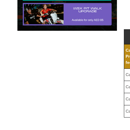
C
Pr
fe
Ca
Ca
Ca
Ca