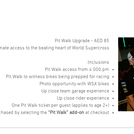
Pit Walk Upgrade
- AED 85
mate access to the beating heart of World Supercross!
Inclusions:
Pit Walk access from 4:000 pm
Pit Walk to witness bikes being prepped for racing
Photo opportunity with WSX bikes
Up close team garage experience
Up close rider experience
One Pit Walk ticket per guest (applies to age 2+)
chased by selecting the
“Pit Walk” add-on
at checkout