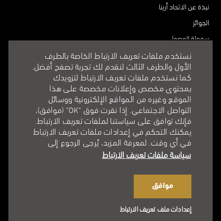
نبذة عن الاتحاد أرينا
الجوائز
سهولة الوصول
الشركاء
نستخدم ملفات تعريف الارتباط الخاصة بالطرف
الأول والطرف الثالث لنقدم لك تجربة تصفح أفضل.
الاستدامة
كما نستخدم ملفات تعريف الارتباط لتزويدك
الشعار
بمحتوى مخصص وإعلانات مخصصة على هذا
الموقع وغيره من المواقع الإلكترونية ووسائل
الأسئلة الشائعة
التواصل الاجتماعي. إذا نقرت فوق "OK" (موافق)،
تسجيل الموردين
فإنك توافق على سياستنا لملفات تعريف الارتباط.
يمكنك التحكم في إعدادات ملفات تعريف الارتباط
في أي وقت. لمعرفة المزيد، يُرجى الرجوع إلى
سياسة ملفات تعريف الارتباط
موافق
إعدادات ملف تعريف الارتباط